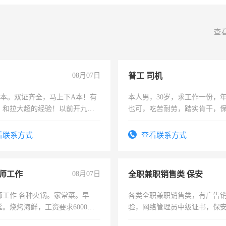
查
08月07日
普工 司机
，B本。双证齐全，马上下A本！有
本人男，30岁，求工作一份，
，和拉大超的经验！以前开九米
也可，吃苦耐劳，踏实肯干，
土车
勿扰
看联系方式
查看联系方式
师工作
08月07日
全职兼职销售类 保安
师工作 各种火锅。家常菜。早
各类全职兼职销售类，有广告
。烧烤海鲜，工资要求6000以
验，网络管理员中级证书，保
队长，形象岗或幼儿园保安，