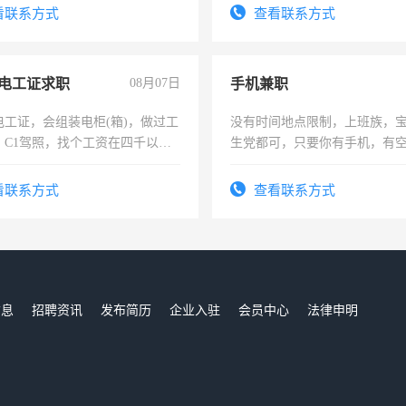
有高低压电工证和十几年工作
看联系方式
查看联系方式
电工证求职
08月07日
手机兼职
电工证，会组装电柜(箱)，做过工
没有时间地点限制，上班族，
；C1驾照，找个工资在四千以
生党都可，只要你有手机，有
强县以外需要有住宿，保险勿扰
间，一单一结，一天二三十不
勤快的四五十，每天挣零花钱
看联系方式
查看联系方式
信息
招聘资讯
发布简历
企业入驻
会员中心
法律申明
们