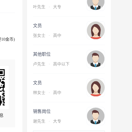
叶先生
·
大专
文员
张女士
·
高中
10金币)
其他职位
卢先生
·
高中以下
文员
林女士
·
高中
销售岗位
息
谢先生
·
大专