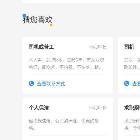
猜您喜欢
司机或普工
08月08日
司机
本人男，28.有c本，驾龄5年，有从业资
35岁
格证，能吃苦，不怕累，不怕脏，踏
跑长途
实，需求稳定工作一份，保险不干
六，渣
查看联系方式
查
个人保洁
08月07日
求职厨
诚揽保洁活，公司的标准，优惠的价
求职厨
格。
点。食堂
上