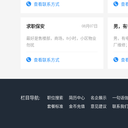
查看联系方式
查
求职保安
08月07日
男，有
最好是售楼部，商场，8小时，小区物业
男，有
勿扰
厂维修
上，枣
电话
查看联系方式
查
栏目导航:
职位搜索
简历中心
名企展示
一句话
套餐标准
金币充值
意见建议
联系我